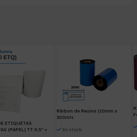
R
Ribbon de Resina 110mm x
F
300mts
I
DE ETIQUETAS
En stock
S (PAPEL) TT 0.5″ ×
14000 ETIQ. x 7 COL.