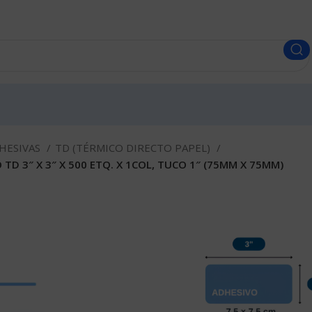
HESIVAS
TD (TÉRMICO DIRECTO PAPEL)
TD 3″ X 3″ X 500 ETQ. X 1COL, TUCO 1″ (75MM X 75MM)
ROLLO DE E
TERMICO DIR
1COL, TUCO 
Envios a todo el Perú.