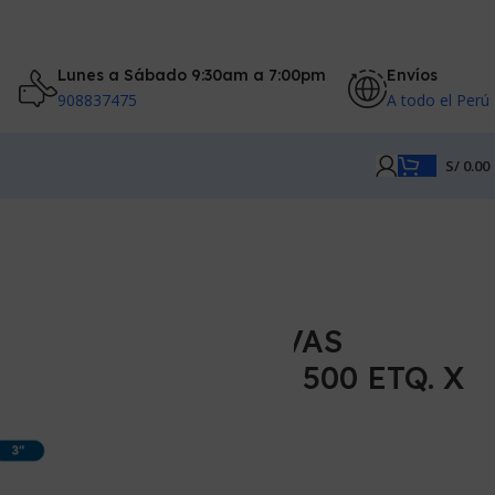
Lunes a Sábado 9:30am a 7:00pm
Envíos
908837475
A todo el Perú
S/
0.00
TIQUETAS ADHESIVAS
ECTO TD 3″ X 3″ X 500 ETQ. X
1″ (75MM X 75MM)