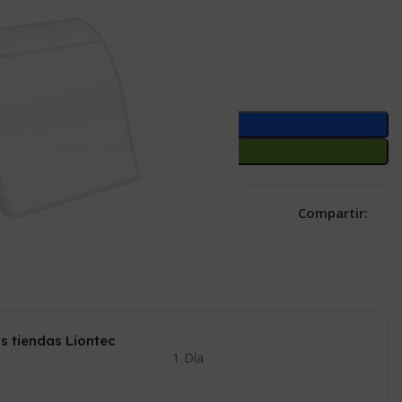
Añadir Al Carrito
Comprar Ahora
Compartir:
 a la lista de deseos
o este producto ahora!
s tiendas Liontec
1 Día