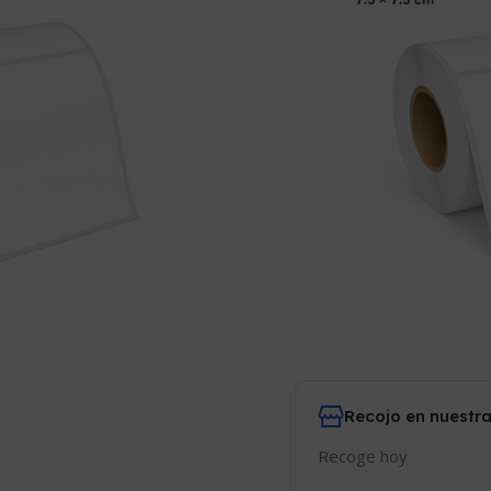
S/
50.00
Comparar
Añadir
18
¡Personas viend
Recojo en nuestra
Recoge hoy