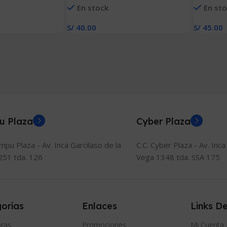
En stock
En st
MM X 75 MM)
TUCO 1″(
S/
40.00
S/
45.00
Añadir Al Carrito
Añadir Al
u Plaza
Cyber Plaza
ompu Plaza - Av. Inca Garcilaso de la
C.C. Cyber Plaza - Av. Inca
251 tda. 126
Vega 1348 tda. SSA 175
orías
Enlaces
Links De
ras
Promociones
Mi Cuenta