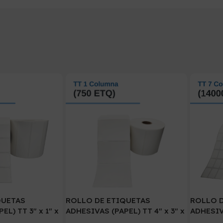
QUETAS
ROLLO DE ETIQUETAS
ROLLO 
L) TT 3″ x 1″ x
ADHESIVAS (PAPEL) TT 4″ x 3″ x
ADHESIVA
OL. TUCO 1″( 75
750 ETIQ. x 1COL. TUCO 1″(100
0.75″ x 