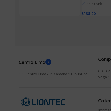
Añadir Al Carrito
En stock
MM X 25 MM)
S/
35.00
Añadir Al Carrito
Comp
Centro Lima
C. C. C
C.C. Centro Lima - Jr. Camaná 1135 int. 593
Vega 1
Categ
Impreso