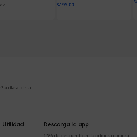
S
S/
95.00
ock
13 MM X 19 MM)
A
Añadir Al Carrito
 Carrito
 Garcilaso de la
 Utilidad
Descarga la app
15% de descuento en la primera compra