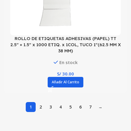
ROLLO DE ETIQUETAS ADHESIVAS (PAPEL) TT
2.5″ × 1.5″ x 1000 ETIQ. x 1COL, TUCO 1″(62.5 MM X
38 MM)
En stock
S/
30.00
Añadir Al Carrito
1
2
3
4
5
6
7
→