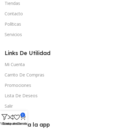
Tiendas
Contacto
Políticas
Servicios
Links De Utilidad
Mi Cuenta
Carrito De Compras
Promociones
Lista De Deseos
Salir
0
Filtros
Comparar
Lista de deseos
Descarga la app
Carrito
15% de descuento en la primera compra