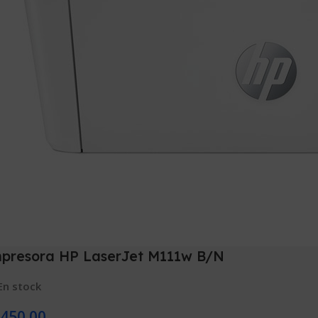
presora HP LaserJet M111w B/N
En stock
450.00