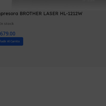
presora BROTHER LASER HL-1212W
En stock
679.00
ñadir Al Carrito