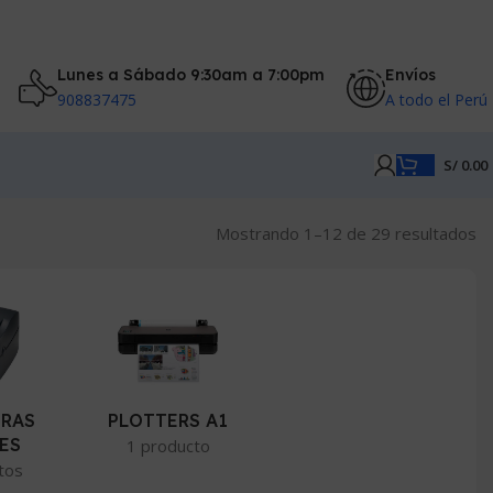
Lunes a Sábado 9:30am a 7:00pm
Envíos
908837475
A todo el Perú
S/
0.00
O
Mostrando 1–12 de 29 resultados
po
pr
ba
a
al
ORAS
PLOTTERS A1
ES
1 producto
tos