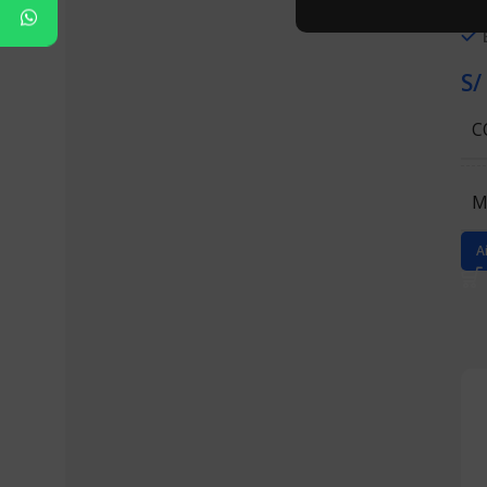
S/
C
M
A