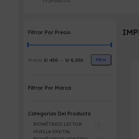
14 productos
IMP
Filtrar Por Precio
Precio:
S/ 450
—
S/ 6,300
Filtrar
Precio
Precio
mínimo
máximo
Filtrar Por Marca
Categorías Del Producto
BIOMÉTRICO LECTOR
1
HUELLA DIGITAL
BIOMÉTRICOS CONTROL