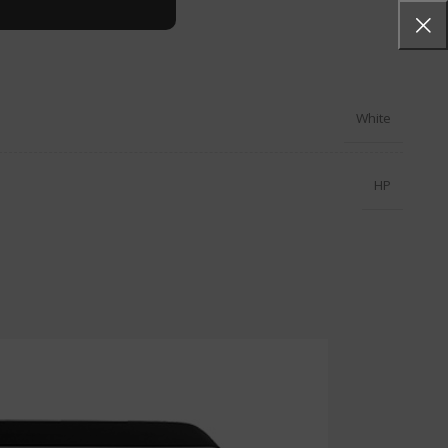
White
HP