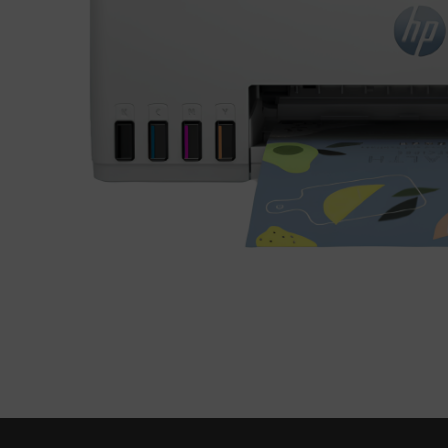
presora Multifuncional HP SMART TANK 585 