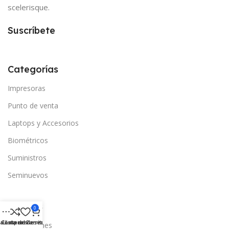
scelerisque.
Suscríbete
Categorías
Impresoras
Punto de venta
Laptops y Accesorios
Biométricos
Suministros
Seminuevos
Enlaces
0
a Lateral
Comparar
Lista de deseos
Carrito
Promociones