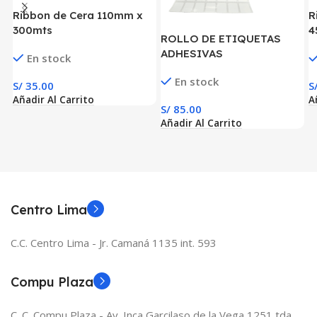
Ribbon de Cera 110mm x
R
300mts
4
ROLLO DE ETIQUETAS
ADHESIVAS
En stock
(PLASTIFICADO) PPB
En stock
13mm x 19mm x 14000
S/
35.00
S
ETIQ. x 7 COL. TUCO 1″ (13
Añadir Al Carrito
A
S/
85.00
MM X 19 MM)
Añadir Al Carrito
Centro Lima
C.C. Centro Lima - Jr. Camaná 1135 int. 593
Compu Plaza
C. C. Compu Plaza - Av. Inca Garcilaso de la Vega 1251 tda.