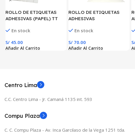
ROLLO DE ETIQUETAS
ROLLO DE ETIQUETAS
R
ADHESIVAS (PAPEL) TT
ADHESIVAS
A
0.5″ × 0.75″ x 14000 ETIQ.
(PLASTIFICADO) PPB 4″ x
(
En stock
En stock
x 7 COL. TUCO 1″(13 MM X
2″ x 1000 ETIQ. x 1 COL.
1
19 MM)
TUCO 1″(100 MM X 50 MM)
E
S/
45.00
S/
70.00
S
M
Añadir Al Carrito
Añadir Al Carrito
A
Centro Lima
C.C. Centro Lima - Jr. Camaná 1135 int. 593
Compu Plaza
C. C. Compu Plaza - Av. Inca Garcilaso de la Vega 1251 tda.