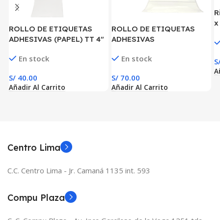
R
x
ROLLO DE ETIQUETAS
ROLLO DE ETIQUETAS
ADHESIVAS (PAPEL) TT 4″
ADHESIVAS
x 3″ x 750 ETIQ. x 1COL.
(PLASTIFICADO) PPB 4″ x
En stock
En stock
TUCO 1″(100 MM X 75 MM)
2″ x 1000 ETIQ. x 1 COL.
S
TUCO 1″(100 MM X 50 MM)
A
S/
40.00
S/
70.00
Añadir Al Carrito
Añadir Al Carrito
Centro Lima
C.C. Centro Lima - Jr. Camaná 1135 int. 593
Compu Plaza