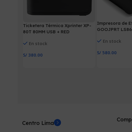
Impresora de E
Ticketera Térmica Xprinter XP-
GOOJPRT LS86
80T 80MM USB + RED
En stock
En stock
S/
580.00
S/
380.00
Añadir Al Carrito
Añadir Al Carrito
Comp
Centro Lima