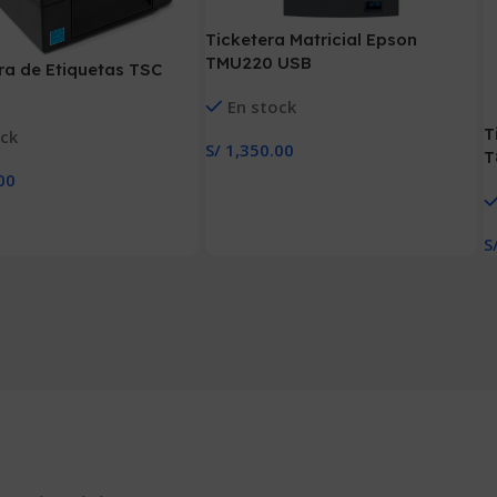
Ticketera Matricial Epson
TMU220 USB
a de Etiquetas TSC
En stock
T
ock
S/
1,350.00
T
Añadir Al Carrito
00
 Carrito
S
A