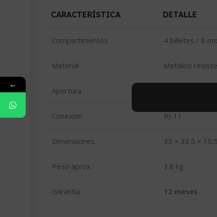
CARACTERÍSTICA
DETALLE
Compartimentos
4 billetes / 8 
Material
Metálico resist
←
Apertura
Manual con llav
Conexión
RJ-11
Dimensiones
33 × 33.5 × 10.
Peso aprox.
3.8 kg
Garantía
12 meses