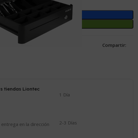
Añadir Al Carrito
Comprar Ahora
Compartir:
 a la lista de deseos
o este producto ahora!
s tiendas Liontec
1 Día
2-3 Días
 entrega en la dirección