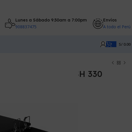
Lunes a Sábado 9:30am a 7:00pm
Envíos
908837475
A todo el Perú
S/
0.00
DINERO POS-D CASH 330