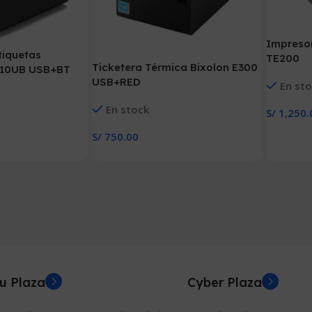
Impresor
tiquetas
TE200
Ticketera Térmica Bixolon E300
10UB USB+BT
USB+RED
En st
En stock
S/
1,250.
Añadir Al
S/
750.00
Añadir Al Carrito
u Plaza
Cyber Plaza