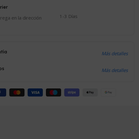
rier
1-3 Días
trega en la dirección
ntía
Más detalles
os
Más detalles