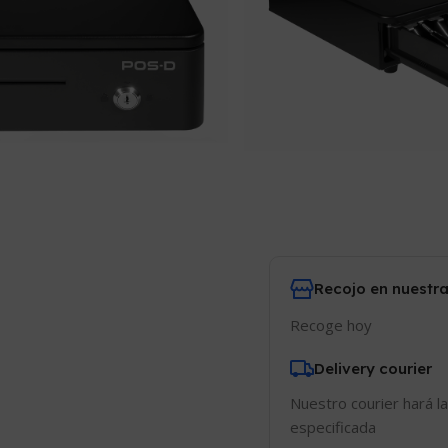
Comparar
Añadir
11
¡Personas viend
Recojo en nuestra
Recoge hoy
Delivery courier
Nuestro courier hará la
especificada