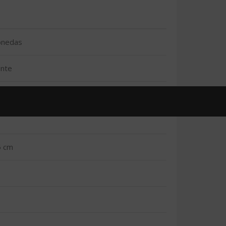
monedas
ente
e y automática (desde POS)
5 cm