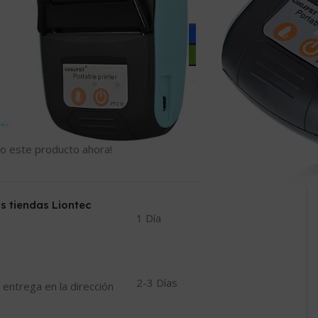
Añadir Al Carrito
Comprar Ahora
Compartir:
 a la lista de deseos
o este producto ahora!
s tiendas Liontec
1 Día
2-3 Días
 entrega en la dirección