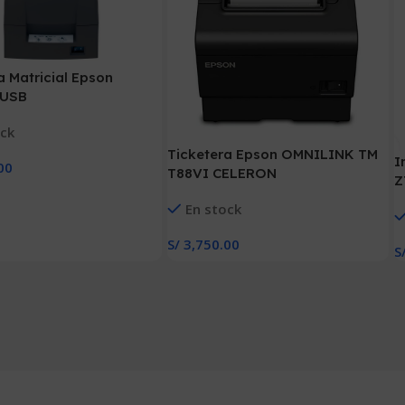
a Matricial Epson
 USB
ock
Ticketera Epson OMNILINK TM
I
00
T88VI CELERON
Z
 Carrito
En stock
S/
3,750.00
S
Añadir Al Carrito
A