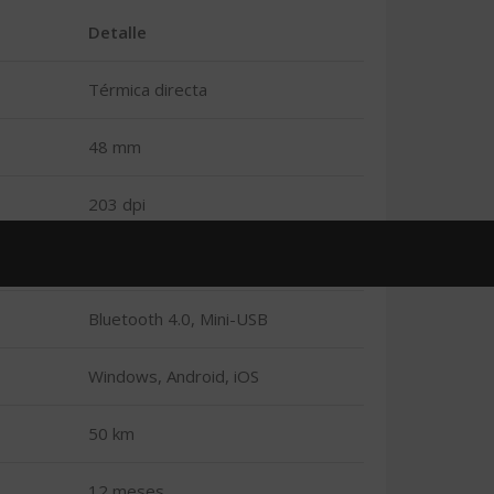
Detalle
Térmica directa
48 mm
203 dpi
50–80 mm/s
Bluetooth 4.0, Mini-USB
Windows, Android, iOS
50 km
12 meses