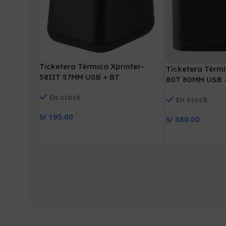
Ticketera Térmica Xprinter-
Ticketera Térmi
58IIT 57MM USB + BT
80T 80MM USB 
En stock
En stock
S/
195.00
S/
380.00
Añadir Al Carrito
Añadir Al Carrito