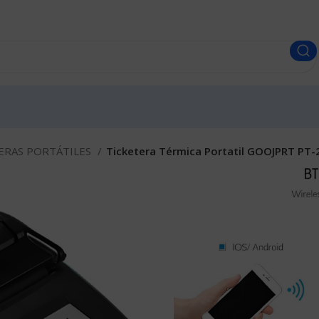
ERAS PORTÁTILES
Ticketera Térmica Portatil GOOJPRT PT
Ticketera Té
BT (57mm)
Envíos a todo el Perú
S/
190.00