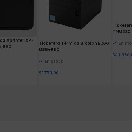
Ticketer
TMU220
ca Xprinter XP-
En st
Ticketera Térmica Bixolon E300
+ RED
USB+RED
S/
1,350.
Añadir Al
En stock
S/
750.00
Añadir Al Carrito