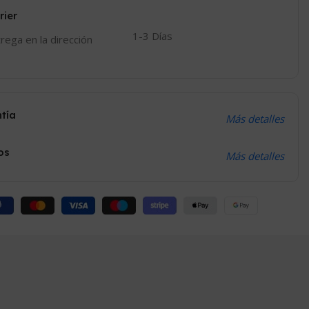
rier
1-3 Días
trega en la dirección
ntía
Más detalles
os
Más detalles