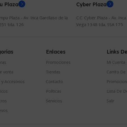
u Plaza
Cyber Plaza
ompu Plaza - Av. Inca Garcilaso de la
C.C. Cyber Plaza - Av. Inca
251 tda. 126
Vega 1348 tda. SSA 175
orías
Enlaces
Links De
ras
Promociones
Mi Cuenta
e venta
Tiendas
Carrito D
 y Accesorios
Contacto
Promocion
icos
Políticas
Lista De D
tros
Servicios
Salir
evos