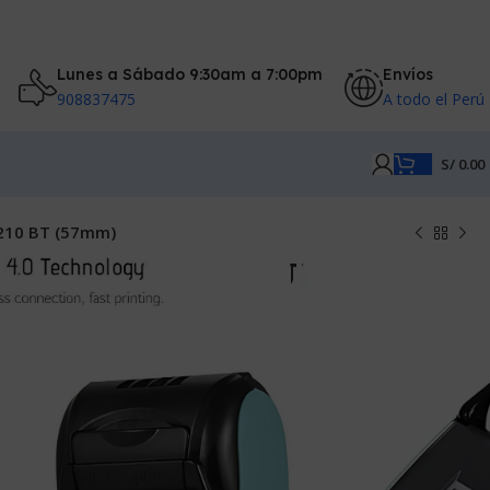
Lunes a Sábado 9:30am a 7:00pm
Envíos
908837475
A todo el Perú
S/
0.00
-210 BT (57mm)
rmica Portatil GOOJPRT PT-210