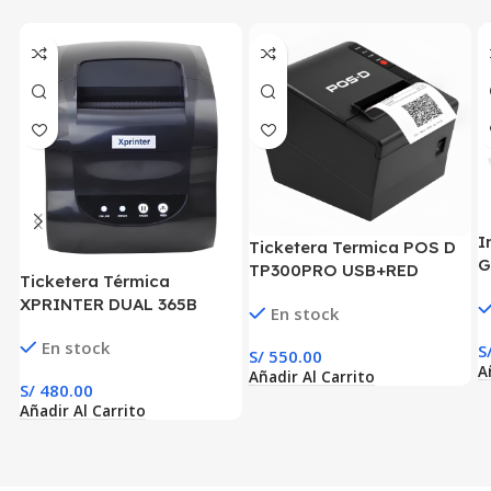
I
Ticketera Termica POS D
G
TP300PRO USB+RED
Ticketera Térmica
U
XPRINTER DUAL 365B
En stock
USB+BT
En stock
S
S/
550.00
A
Añadir Al Carrito
S/
480.00
Añadir Al Carrito