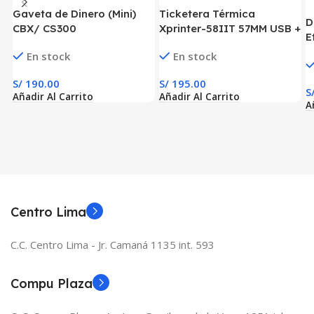
Ticketera Térmica
Gaveta de Dinero (Mini)
D
Xprinter-58IIT 57MM USB +
CBX/ CS300
E
BT
En stock
En stock
S/
195.00
S/
190.00
S
Añadir Al Carrito
Añadir Al Carrito
A
Centro Lima
C.C. Centro Lima - Jr. Camaná 1135 int. 593
Compu Plaza