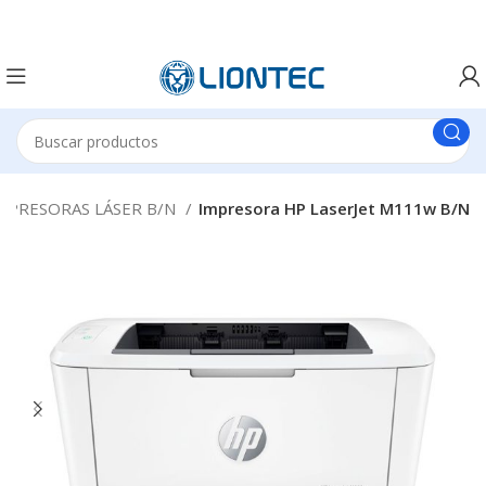
MPRESORAS LÁSER B/N
Impresora HP LaserJet M111w B/N