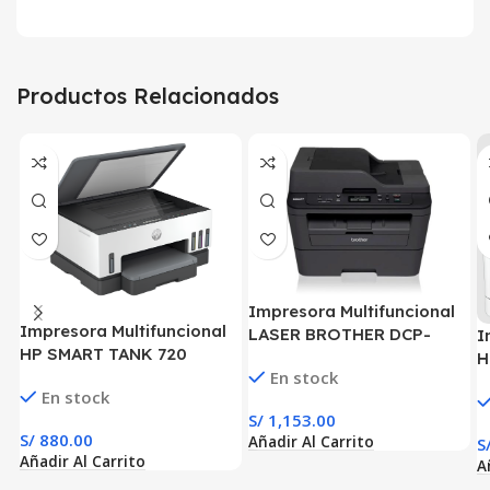
Productos Relacionados
Impresora Multifuncional
Impresora Multifuncional
LASER BROTHER DCP-
I
HP SMART TANK 720
L2540DW 30PPM
H
WIFI/BT/USB
En stock
3
En stock
S/
1,153.00
S/
880.00
Añadir Al Carrito
S
Añadir Al Carrito
A