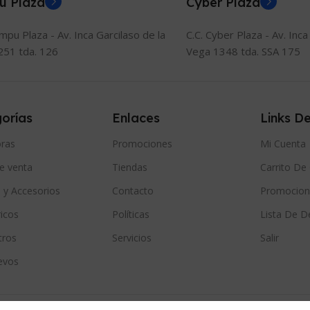
u Plaza
Cyber Plaza
ompu Plaza - Av. Inca Garcilaso de la
C.C. Cyber Plaza - Av. Inca
251 tda. 126
Vega 1348 tda. SSA 175
orías
Enlaces
Links De
ras
Promociones
Mi Cuenta
e venta
Tiendas
Carrito D
 y Accesorios
Contacto
Promocion
icos
Políticas
Lista De D
tros
Servicios
Salir
evos