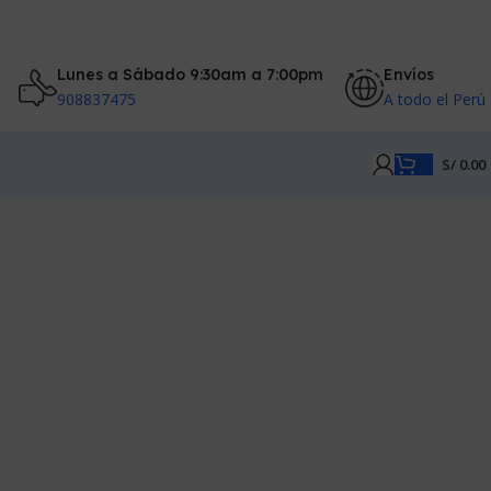
Lunes a Sábado 9:30am a 7:00pm
Envíos
908837475
A todo el Perú
S/
0.00