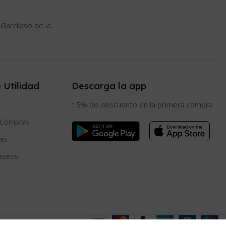
 Garcilaso de la
 Utilidad
Descarga la app
15% de descuento en la primera compra
e Compras
es
eseos