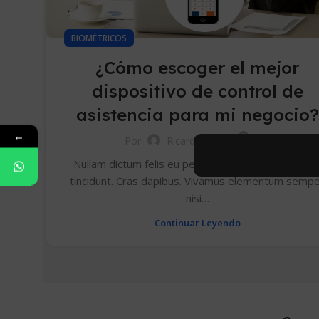
BIOMÉTRICOS
¿Cómo escoger el mejor
dispositivo de control de
asistencia para mi negocio?
←
0
Por
Ricardo1186
Nullam dictum felis eu pede mollis pretium. Intege
tincidunt. Cras dapibus. Vivamus elementum semp
nisi…
Continuar Leyendo