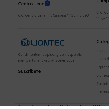
Comp
Centro Lima
C. C. C
C.C. Centro Lima - Jr. Camaná 1135 int. 593
Vega 1
Categ
Impreso
Condimentum adipiscing vel neque dis
Punto d
nam parturient orci at scelerisque.
Laptops
Suscríbete
Biométr
Suminis
Seminu
Desarrollado por
Enwan Marketing Digital 2025