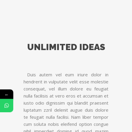
UNLIMITED IDEAS
Duis autem vel eum iriure dolor in
hendrerit in vulputate velit esse molestie
consequat, vel illum dolore eu feugiat
←
nulla facilisis at vero eros et accumsan et
iusto odio dignissim qui blandit praesent
luptatum zzril delenit augue duis dolore
te feugait nulla facilisi. Nam liber tempor
cum soluta nobis eleifend option congue
nihil imperdiet doming id quod mazim