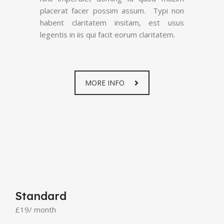
placerat facer possim assum. Typi non
habent claritatem insitam, est usus
legentis in iis qui facit eorum claritatem.
MORE INFO
Standard
£19
/ month