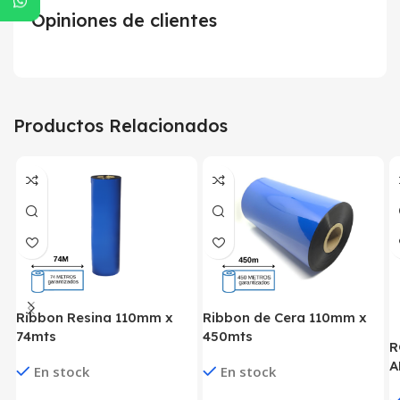
Opiniones de clientes
Productos Relacionados
Ribbon Resina 110mm x
Ribbon de Cera 110mm x
74mts
450mts
R
A
En stock
En stock
(