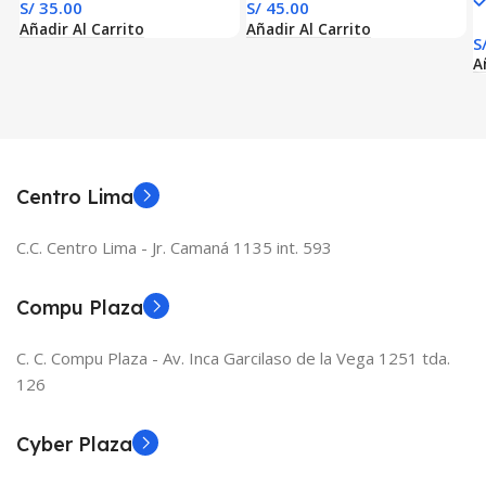
3
S/
35.00
S/
45.00
T
Añadir Al Carrito
Añadir Al Carrito
S
A
Centro Lima
C.C. Centro Lima - Jr. Camaná 1135 int. 593
Compu Plaza
C. C. Compu Plaza - Av. Inca Garcilaso de la Vega 1251 tda.
126
Cyber Plaza