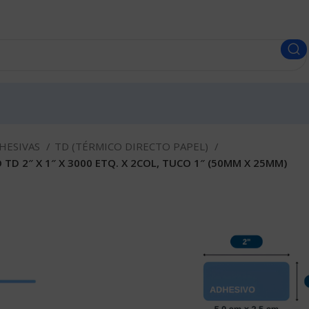
HESIVAS
TD (TÉRMICO DIRECTO PAPEL)
TD 2″ X 1″ X 3000 ETQ. X 2COL, TUCO 1″ (50MM X 25MM)
ROLLO DE E
TERMICO DIR
X 2COL, TUC
Envios a todo el Perú.