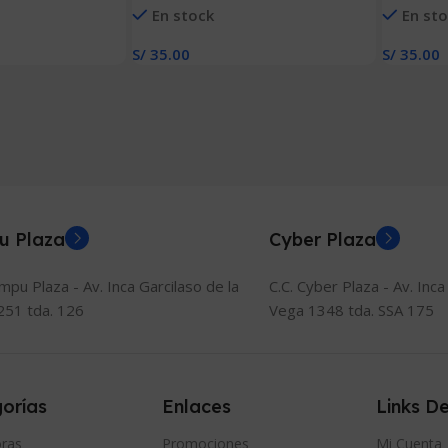
En stock
En st
(50 MM X 25 MM)
MM X 25
S/
35.00
S/
35.00
Añadir Al Carrito
Añadir Al
u Plaza
Cyber Plaza
ompu Plaza - Av. Inca Garcilaso de la
C.C. Cyber Plaza - Av. Inca
251 tda. 126
Vega 1348 tda. SSA 175
orías
Enlaces
Links De
ras
Promociones
Mi Cuenta