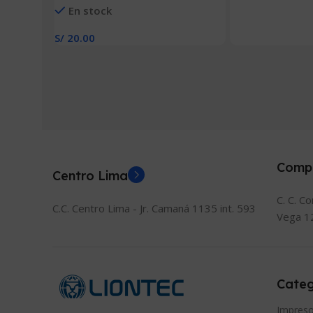
Añadir Al Carrito
En stock
MM X 25 MM)
S/
20.00
Añadir Al Carrito
Comp
Centro Lima
C. C. C
C.C. Centro Lima - Jr. Camaná 1135 int. 593
Vega 1
Categ
Impreso