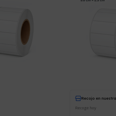
S/
55.00
Comparar
Añadir
12
¡Personas viend
Recojo en nuestra
Recoge hoy