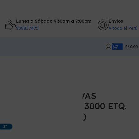
Lunes a Sábado 9:30am a 7:00pm
Envíos
908837475
A todo el Perú
S/
0.00
TIQUETAS ADHESIVAS
ECTO TD 2″ X 1″ X 3000 ETQ.
O 1″ (50MM X 25MM)