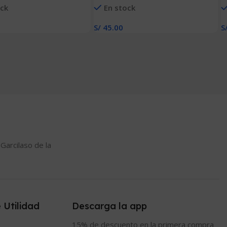
ock
En stock
 MM)
TUCO 1″(13 MM X 19 MM)
C
S/
45.00
S
 Carrito
Añadir Al Carrito
A
 Garcilaso de la
 Utilidad
Descarga la app
15% de descuento en la primera compra