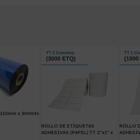
 110mm x 300mts
ROLLO DE ETIQUETAS
ROLLO 
ADHESIVAS (PAPEL) TT 2″x1″ x
ADHESIVA
3000 ETIQ. x 2 COL. TUCO 1″
1500 ETI