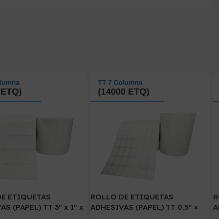
DE ETIQUETAS
ROLLO DE ETIQUETAS
R
S (PAPEL) TT 3″ x 1″ x
ADHESIVAS (PAPEL) TT 0.5″ ×
A
Q. x 1COL. TUCO 1″( 75
0.75″ x 14000 ETIQ. x 7 COL.
P