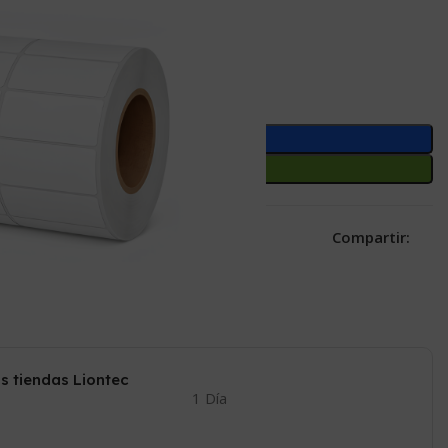
Añadir Al Carrito
Comprar Ahora
Compartir:
 a la lista de deseos
o este producto ahora!
s tiendas Liontec
1 Día