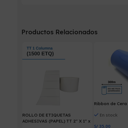
Productos Relacionados
Ribbon de Cera
En stock
ROLLO DE ETIQUETAS
ADHESIVAS (PAPEL) TT 2″ X 1″ x
S/
35.00
1500 ETIQ. x 1COL. TUCO 1″ (50