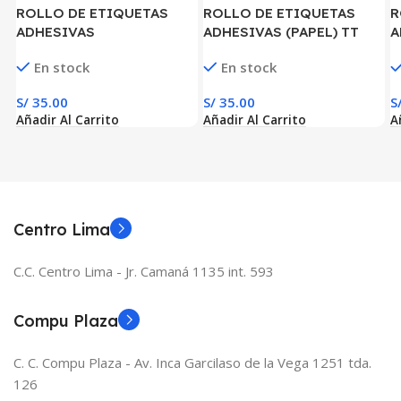
ROLLO DE ETIQUETAS
ROLLO DE ETIQUETAS
R
ADHESIVAS
ADHESIVAS (PAPEL) TT
A
(PLASTIFICADO) PPB 2″ x
2″x1″ x 3000 ETIQ. x 2
0
En stock
En stock
1″ x 1500 ETIQ. x 1 COL.
COL. TUCO 1″ (50 MM X 25
x
TUCO 1″(50 MM X 25 MM)
MM)
1
S/
35.00
S/
35.00
S
Añadir Al Carrito
Añadir Al Carrito
A
Centro Lima
C.C. Centro Lima - Jr. Camaná 1135 int. 593
Compu Plaza
C. C. Compu Plaza - Av. Inca Garcilaso de la Vega 1251 tda.
126