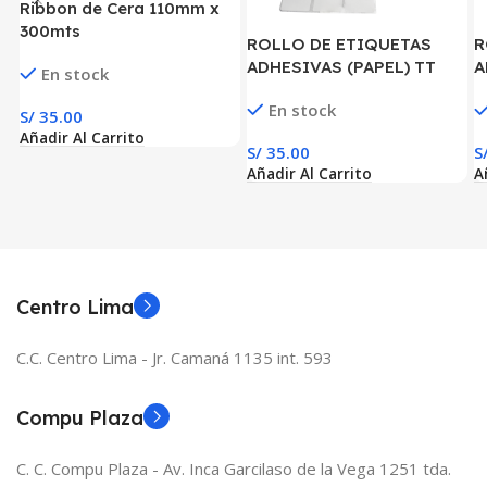
Ribbon de Cera 110mm x
300mts
ROLLO DE ETIQUETAS
R
ADHESIVAS (PAPEL) TT
A
En stock
1.2″ × 0.8″ x 6000 ETIQ. x 3
x
En stock
COL. TUCO 1″( 30 MM X 20
T
S/
35.00
MM)
Añadir Al Carrito
S/
35.00
S
Añadir Al Carrito
A
Centro Lima
C.C. Centro Lima - Jr. Camaná 1135 int. 593
Compu Plaza
C. C. Compu Plaza - Av. Inca Garcilaso de la Vega 1251 tda.