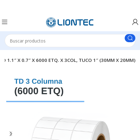
 1.1″ X 0.7″ X 6000 ETQ. X 3COL, TUCO 1″ (30MM X 20MM)