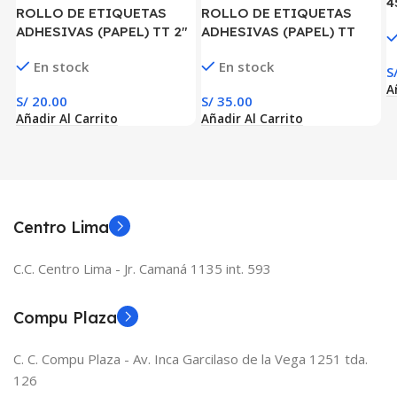
4
ROLLO DE ETIQUETAS
ROLLO DE ETIQUETAS
ADHESIVAS (PAPEL) TT 2″
ADHESIVAS (PAPEL) TT
X 1″ x 1500 ETIQ. x 1COL.
1.2″ × 0.8″ x 6000 ETIQ. x 3
En stock
En stock
TUCO 1″ (50 MM X 25 MM)
COL. TUCO 1″( 30 MM X 20
S
MM)
A
S/
20.00
S/
35.00
Añadir Al Carrito
Añadir Al Carrito
Centro Lima
C.C. Centro Lima - Jr. Camaná 1135 int. 593
Compu Plaza
C. C. Compu Plaza - Av. Inca Garcilaso de la Vega 1251 tda.
126