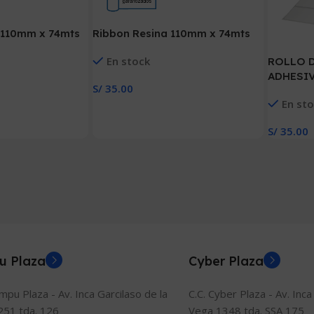
 110mm x 74mts
Ribbon Resina 110mm x 74mts
En stock
ROLLO 
ADHESIV
S/
35.00
3000 ETI
Añadir Al Carrito
En st
(50 MM X
S/
35.00
Añadir Al
u Plaza
Cyber Plaza
ompu Plaza - Av. Inca Garcilaso de la
C.C. Cyber Plaza - Av. Inca
251 tda. 126
Vega 1348 tda. SSA 175