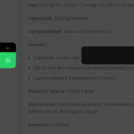
Tipo:
SDYMCKO (Color + Overlay con efecto metáli
Capacidad:
200 impresiones
Compatibilidad:
Zebra ZC300 (serie ZC)
Función:
←
Impresión a todo color + negro para texto/códi
Efecto metálico especial (dorados/plateados) e
Capa protectora transparente (Overlay)
Duración tarjeta:
Hasta 3 años
Aplicaciones:
Fotochecks premium, credenciales co
fidelización de alto impacto visual
Garantía:
12 meses