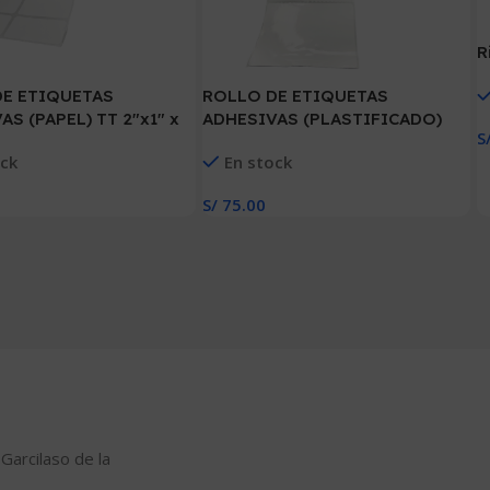
R
DE ETIQUETAS
ROLLO DE ETIQUETAS
AS (PAPEL) TT 2″x1″ x
ADHESIVAS (PLASTIFICADO)
S
Q. x 2 COL. TUCO 1″
PPB 4″ x 3″ x 500 ETIQ. x 1COL.
A
ock
En stock
 25 MM)
TUCO 1″(100 MM X 75 MM)
S/
75.00
 Carrito
Añadir Al Carrito
 Garcilaso de la