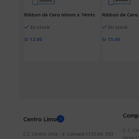
Ribbon de Cera
Ribbon de Cera 60mm x 74mts
En stock
En stock
S/
15.00
S/
12.00
Añadir Al Carrito
Añadir Al Carrito
Comp
Centro Lima
C. C. C
C.C. Centro Lima - Jr. Camaná 1135 int. 593
Vega 1