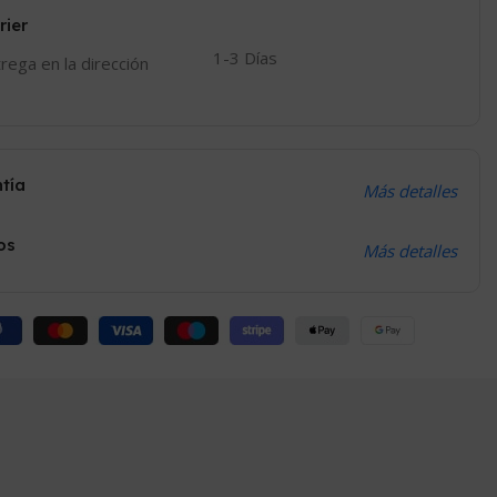
rier
1-3 Días
trega en la dirección
ntía
Más detalles
os
Más detalles