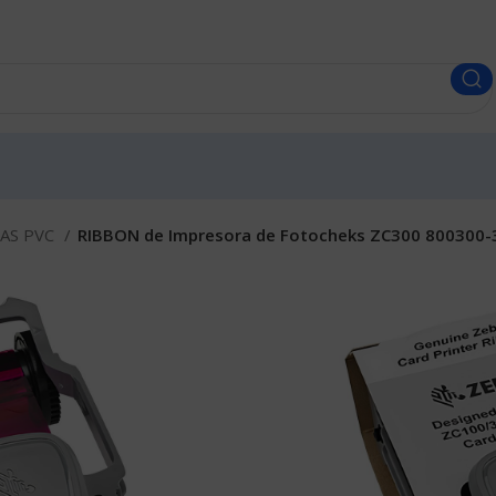
AS PVC
RIBBON de Impresora de Fotocheks ZC300 800300-
RIBBON de I
800300-350L
Envíos a todo el Perú
S/
250.00