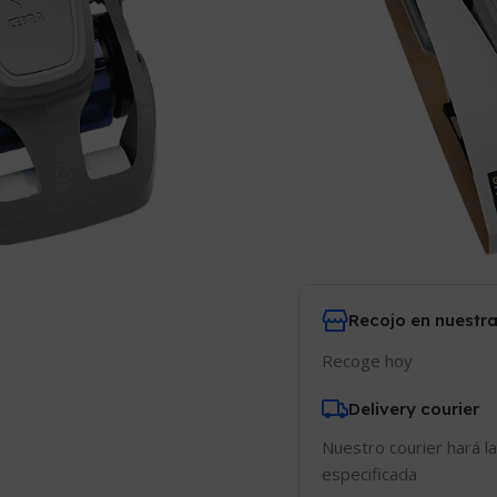
Comparar
Añadir
11
¡Personas viend
Recojo en nuestra
Recoge hoy
Delivery courier
Nuestro courier hará la
especificada