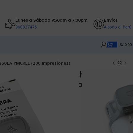
Lunes a Sábado 9:30am a 7:00pm
Envíos
908837475
A todo el Perú
S/
0.00
350LA YMCKLL (200 Impresiones)
mpresora de Fotocheks ZC300
A YMCKLL (200 Impresiones)