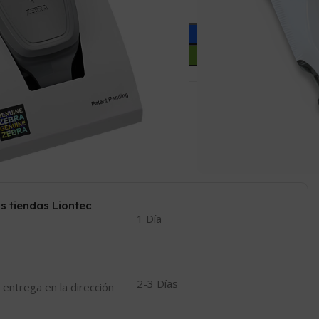
Añadir Al Carrito
Comprar Ahora
Compartir:
 a la lista de deseos
o este producto ahora!
s tiendas Liontec
1 Día
2-3 Días
 entrega en la dirección