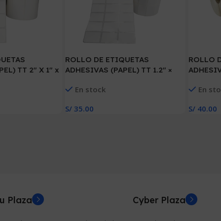
QUETAS
ROLLO DE ETIQUETAS
ROLLO 
EL) TT 2″ X 1″ x
ADHESIVAS (PAPEL) TT 1.2″ ×
ADHESIVA
OL. TUCO 1″ (50
0.8″ x 6000 ETIQ. x 3 COL.
1000 ETI
En stock
En st
TUCO 1″( 30 MM X 20 MM)
MM X 50
S/
35.00
S/
40.00
Añadir Al Carrito
Añadir Al
u Plaza
Cyber Plaza