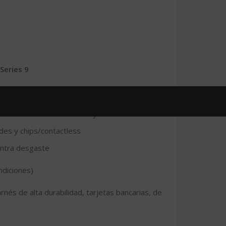
 Series 9
CK u otros al PVC de la tarjeta
rdes y chips/contactless
contra desgaste
diciones)
nés de alta durabilidad, tarjetas bancarias, de