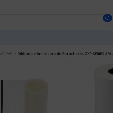
AS PVC
Ribbon de Impresora de Fotochecks ZXP SERIES 8/9
Ribbon de I
SERIES 8/9 
Transferenci
Envíos a todo el Perú.
S/
500.00