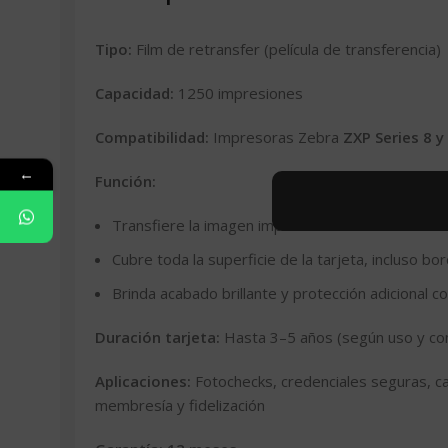
Tipo:
Film de retransfer (película de transferencia)
Capacidad:
1250 impresiones
Compatibilidad:
Impresoras Zebra
ZXP Series 8 y
←
Función:
Transfiere la imagen impresa desde el ribbon YM
Cubre toda la superficie de la tarjeta, incluso bo
Brinda acabado brillante y protección adicional 
Duración tarjeta:
Hasta 3–5 años (según uso y con
Aplicaciones:
Fotochecks, credenciales seguras, car
membresía y fidelización