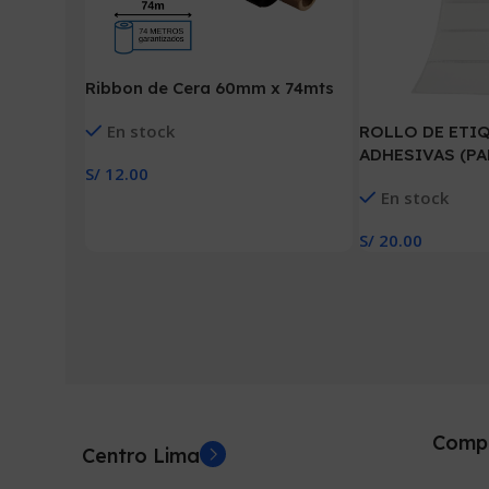
Ribbon de Cera 60mm x 74mts
En stock
ROLLO DE ETI
ADHESIVAS (PAP
S/
12.00
1500 ETIQ. x 1C
Añadir Al Carrito
En stock
MM X 25 MM)
S/
20.00
Añadir Al Carrito
Comp
Centro Lima