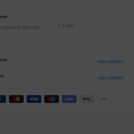
rier
1-3 Días
trega en la dirección
ntía
Más detalles
os
Más detalles