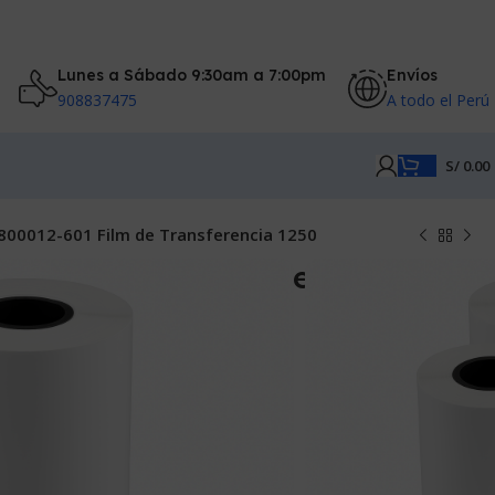
Lunes a Sábado 9:30am a 7:00pm
Envíos
908837475
A todo el Perú
S/
0.00
 800012-601 Film de Transferencia 1250
mpresora de Fotochecks ZXP
800012-601 Film de
a 1250