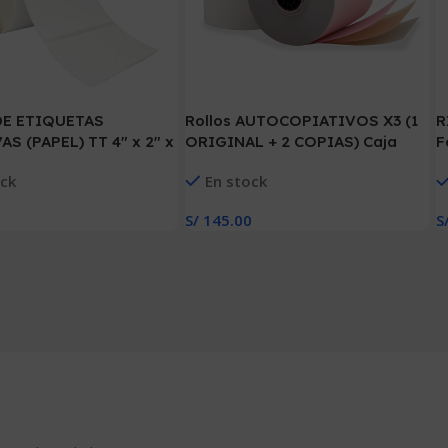
DE ETIQUETAS
Rollos AUTOCOPIATIVOS X3 (1
R
S (PAPEL) TT 4″ x 2″ x
ORIGINAL + 2 COPIAS) Caja
F
Q. x 1COL, TUCO 1″(100
X20
2
ock
En stock
 MM)
I
S/
145.00
S
 Carrito
Añadir Al Carrito
A