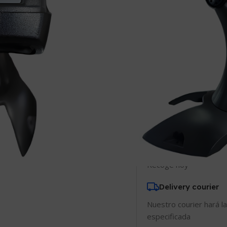
Comparar
Añadir
14
¡Personas viend
Recojo en nuestra
Recoge hoy
Delivery courier
Nuestro courier hará la
especificada