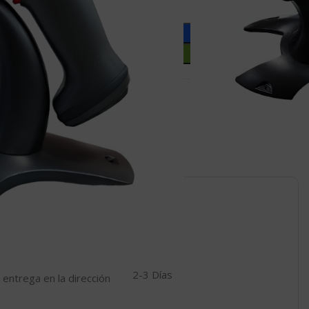
Añadir Al Carrito
Comprar Ahora
Compartir:
 a la lista de deseos
o este producto ahora!
s tiendas Liontec
1 Día
2-3 Días
 entrega en la dirección