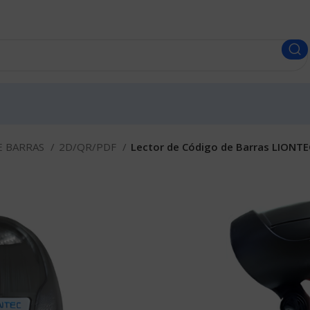
E BARRAS
2D/QR/PDF
Lector de Código de Barras LIONT
Lector de C
6007 2D USB
Envíos a todo el Perú.
S/
250.00