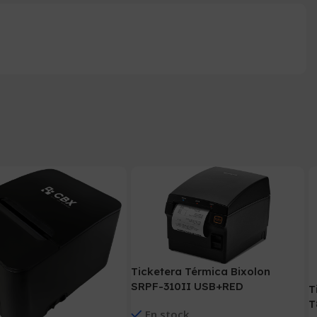
Ticketera Térmica Bixolon
SRPF-310II USB+RED
T
T
En stock