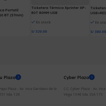
Ticketera Térmica Xprinter XP-
Tickete
ca Portatil
80T 80MM USB
USB+RE
0 BT (57mm)
En stock
En st
S/
320.00
S/
380.0
Añadir Al Carrito
Añadir Al
u Plaza
Cyber Plaza
ompu Plaza - Av. Inca Garcilaso de la
C.C. Cyber Plaza - Av. Inca
251 tda. 126
Vega 1348 tda. SSA 175