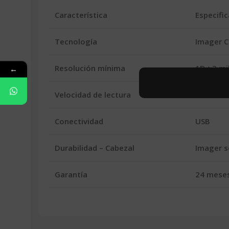
Característica
Especifi
Tecnología
Imager 
Resolución mínima
1D >3 mil
←
Velocidad de lectura
400 lect
Conectividad
USB
Durabilidad – Cabezal
Imager s
Garantía
24 mese