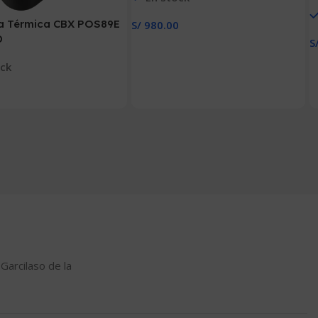
ra Térmica CBX POS89E
S/
980.00
D
Añadir Al Carrito
S
A
ock
0
 Carrito
 Garcilaso de la