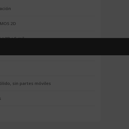
cación
CMOS 2D
 / 2D >5 mil
uras/s
ólido, sin partes móviles
s