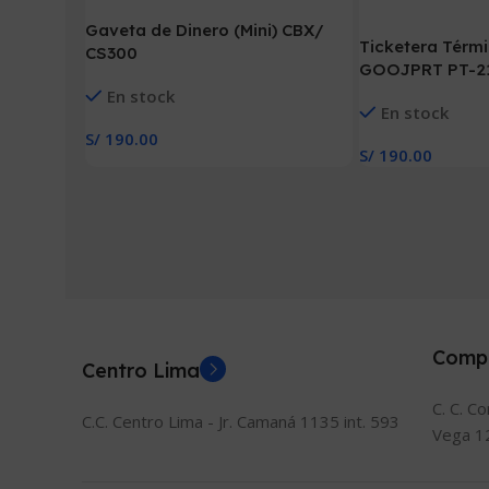
Gaveta de Dinero (Mini) CBX/
Ticketera Térmi
CS300
GOOJPRT PT-21
En stock
En stock
S/
190.00
S/
190.00
Añadir Al Carrito
Añadir Al Carrito
Comp
Centro Lima
C. C. C
C.C. Centro Lima - Jr. Camaná 1135 int. 593
Vega 1