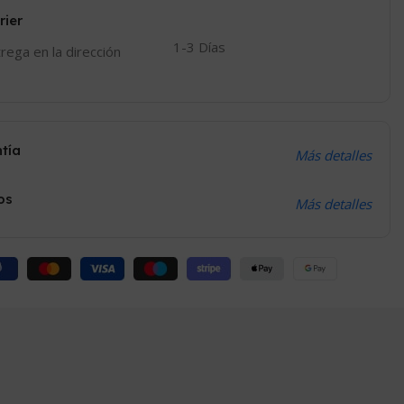
rier
1-3 Días
trega en la dirección
ntía
Más detalles
os
Más detalles