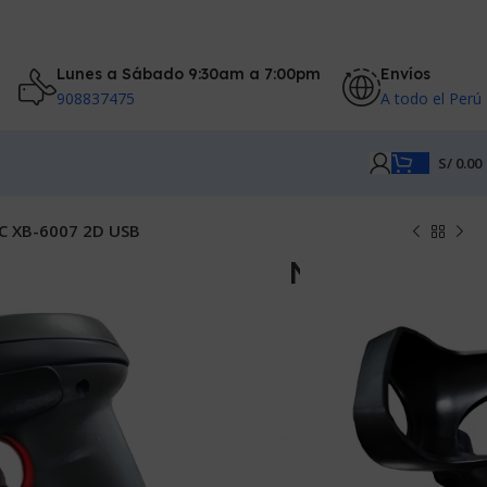
Lunes a Sábado 9:30am a 7:00pm
Envíos
908837475
A todo el Perú
S/
0.00
EC XB-6007 2D USB
ódigo de Barras LIONTEC XB-