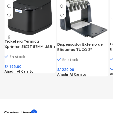
Ticketera Térmica
L
Dispensador Externo de
Xprinter-58IIT 57MM USB +
B
Etiquetas TUCO 3″
BT
D
En stock
En stock
B
S/
195.00
S
S/
220.00
Añadir Al Carrito
A
Añadir Al Carrito
Centro Lima