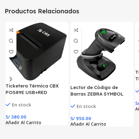
Productos Relacionados
T
T
Ticketera Térmica CBX
Lector de Código de
POS89E USB+RED
Barras ZEBRA SYMBOL
DS2278 1D 2D Inalámbrico
S
En stock
En stock
BT
A
S/
380.00
S/
950.00
Añadir Al Carrito
Añadir Al Carrito