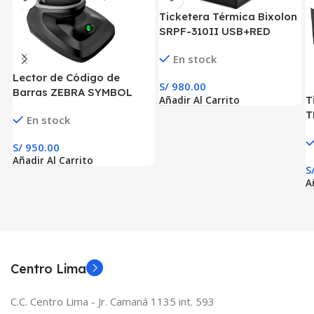
Ticketera Térmica Bixolon
SRPF-310II USB+RED
En stock
Lector de Código de
S/
980.00
Barras ZEBRA SYMBOL
T
Añadir Al Carrito
DS2278 1D 2D Inalámbrico
T
En stock
BT
+
S/
950.00
Añadir Al Carrito
S
A
Centro Lima
C.C. Centro Lima - Jr. Camaná 1135 int. 593