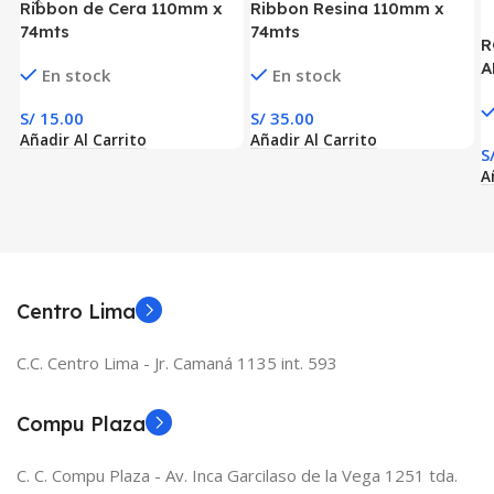
Ribbon de Cera 110mm x
Ribbon Resina 110mm x
74mts
74mts
R
A
En stock
En stock
2
C
S/
15.00
S/
35.00
M
Añadir Al Carrito
Añadir Al Carrito
S
A
Centro Lima
C.C. Centro Lima - Jr. Camaná 1135 int. 593
Compu Plaza
C. C. Compu Plaza - Av. Inca Garcilaso de la Vega 1251 tda.