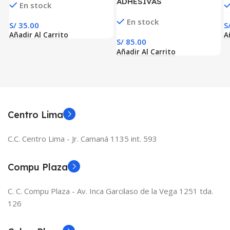
ADHESIVAS
En stock
(PLASTIFICADO) PPB
En stock
13mm x 19mm x 14000
S/
35.00
S
ETIQ. x 7 COL. TUCO 1″ (13
Añadir Al Carrito
A
S/
85.00
MM X 19 MM)
Añadir Al Carrito
Centro Lima
C.C. Centro Lima - Jr. Camaná 1135 int. 593
Compu Plaza
C. C. Compu Plaza - Av. Inca Garcilaso de la Vega 1251 tda.
126