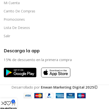
Mi Cuenta
Carrito De Compras
Promociones
Lista De Deseos
Salir
Descarga la app
15% de descuento en la primera compra
Desarrollado por
Enwan Marketing Digital 2025
0
omparar
ista de deseos
Carrito