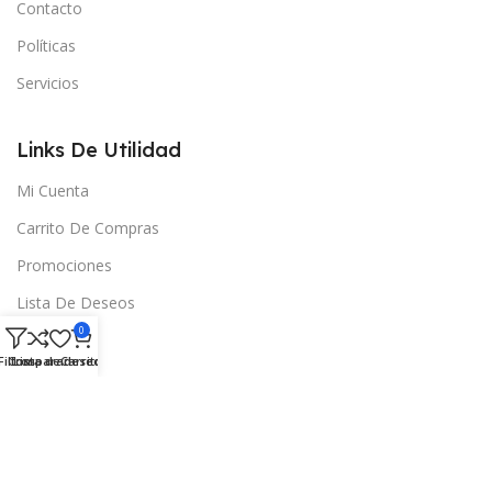
Contacto
Políticas
Servicios
Links De Utilidad
Mi Cuenta
Carrito De Compras
Promociones
Lista De Deseos
0
Salir
Filtros
Comparar
Lista de deseos
Carrito
Descarga la app
15% de descuento en la primera compra