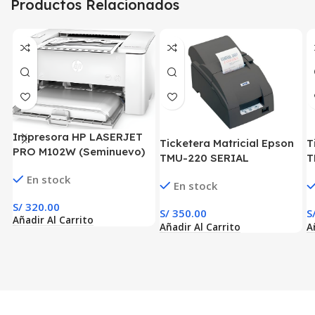
Productos Relacionados
Impresora HP LASERJET
Ticketera Matricial Epson
T
PRO M102W (Seminuevo)
TMU-220 SERIAL
T
(Seminuevo)
En stock
En stock
S/
320.00
S/
350.00
S
Añadir Al Carrito
Añadir Al Carrito
A