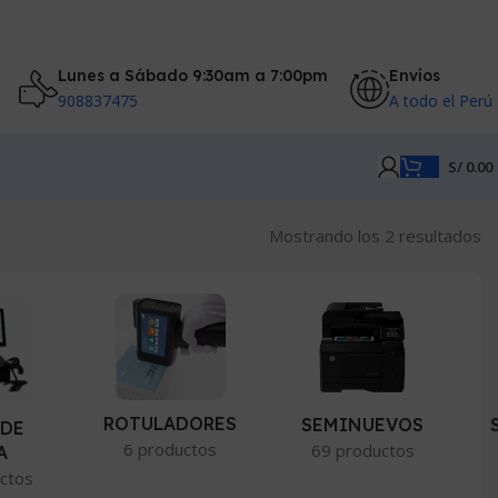
Lunes a Sábado 9:30am a 7:00pm
Envíos
908837475
A todo el Perú
S/
0.00
O
Mostrando los 2 resultados
po
pr
ba
a
al
ROTULADORES
SEMINUEVOS
 DE
6 productos
69 productos
A
ctos