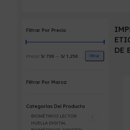
IMP
Filtrar Por Precio
ETI
DE 
Precio:
S/ 730
—
S/ 1,250
Filtrar
Precio
Precio
mínimo
máximo
Filtrar Por Marca
Categorías Del Producto
BIOMÉTRICO LECTOR
1
HUELLA DIGITAL
BIOMÉTRICOS CONTROL