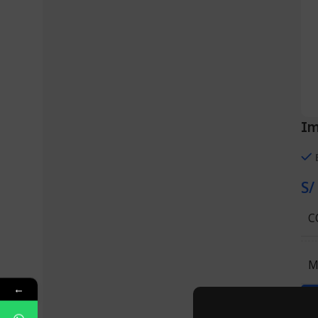
Im
S/
C
M
←
A