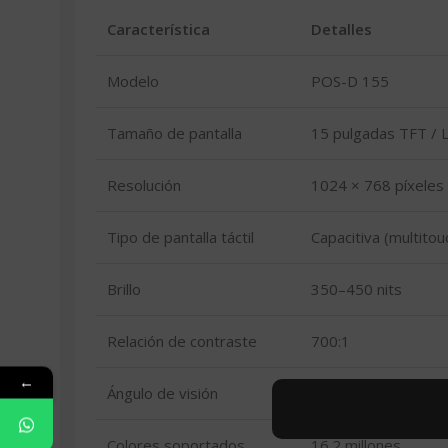
Característica
Detalles
Modelo
POS-D 155
Tamaño de pantalla
15 pulgadas TFT / 
Resolución
1024 × 768 píxeles
Tipo de pantalla táctil
Capacitiva (multitou
Brillo
350–450 nits
Relación de contraste
700:1
←
Ángulo de visión
160° / 150° (aprox.
Colores soportados
16.2 millones