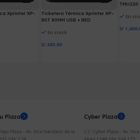
TMU220
ca Xprinter XP-
Ticketera Térmica Xprinter XP-
En st
80T 80MM USB + RED
S/
1,400.
En stock
Añadir Al
S/
380.00
Añadir Al Carrito
u Plaza
Cyber Plaza
ompu Plaza - Av. Inca Garcilaso de la
C.C. Cyber Plaza - Av. Inca
251 tda. 126
Vega 1348 tda. SSA 175