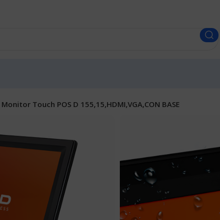
Monitor Touch POS D 155,15,HDMI,VGA,CON BASE
Monitor Tou
155,15,HDM
Envíos a todo el Perú
S/
1,050.00