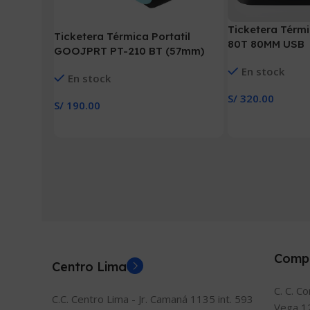
Ticketera Térmi
Ticketera Térmica Portatil
80T 80MM USB
GOOJPRT PT-210 BT (57mm)
En stock
En stock
S/
320.00
S/
190.00
Añadir Al Carrito
Añadir Al Carrito
Comp
Centro Lima
C. C. C
C.C. Centro Lima - Jr. Camaná 1135 int. 593
Vega 1