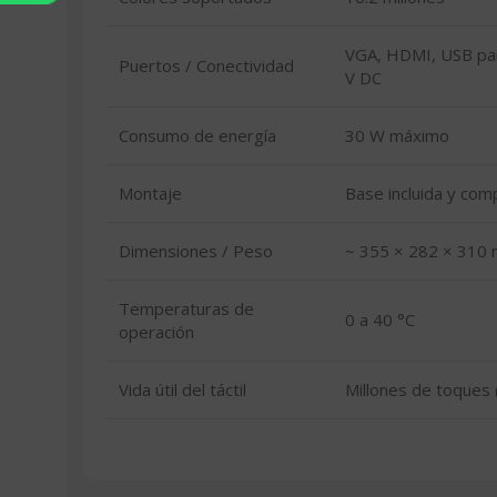
VGA, HDMI, USB para
Puertos / Conectividad
V DC
Consumo de energía
30 W máximo
Montaje
Base incluida y co
Dimensiones / Peso
~ 355 × 282 × 310 
Temperaturas de
0 a 40 °C
operación
Vida útil del táctil
Millones de toques (