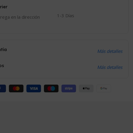
rier
1-3 Días
trega en la dirección
ntía
Más detalles
os
Más detalles