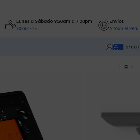
Lunes a Sábado 9:30am a 7:00pm
Envíos
908837475
A todo el Perú
S/
0.00
ch POS D
I,VGA,CON BASE