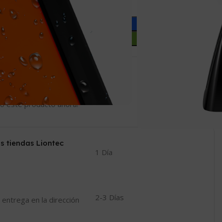
Añadir Al Carrito
Comprar Ahora
Compartir:
 a la lista de deseos
o este producto ahora!
s tiendas Liontec
1 Día
2-3 Días
 entrega en la dirección