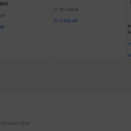
 RED
En stock
ock
S/
1,550.00
I
Añadir Al Carrito
00
G
 Carrito
a
S
A
 Garcilaso de la