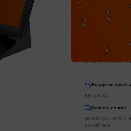
Comparar
Añadir
10
¡Personas viend
Recojo en nuestra
Recoge hoy
Delivery courier
Nuestro courier hará la
especificada