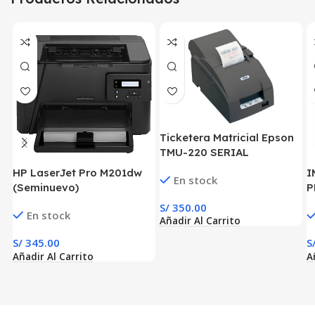
Ticketera Matricial Epson
TMU-220 SERIAL
(Seminuevo)
HP LaserJet Pro M201dw
I
En stock
(Seminuevo)
P
S/
350.00
En stock
Añadir Al Carrito
S/
345.00
S
Añadir Al Carrito
A